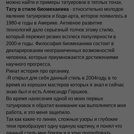
можно найти и примеры татуировок в теплых тонах.
Тату в стиле биомеханика
- относительно молодое
явление татуировок и боди-арта, которое появилось в
1980-е годы в Америке. Активное развитие
технологий дало серьезный толчок этому стилю,
который пережил резких всплеск популярности в
2000-е годы. Философия биомеханики состоит в
декларировании неограниченных возможностей
человека, которые приумножаются достижениями
научного прогресса.
Ринат история про органику.
-Я открыл для себя данный стиль в 2004году, в то
время из хороших мастеров которых я знал и сейчас
знаю был и есть Александр Горшков.
Во время нанесения одной из моих первых
татуировок я обратил внимание как выполняется моя
работа, и это меня зацепило.
Так как какие-то линии, сложные узоры и глубокие
тени преобразуют одну единую картину, я понял что
данный стиль мне близок и я хочу попробовать