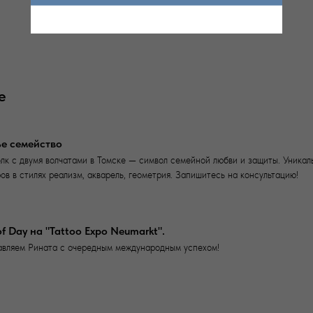
е
е семейство
олк с двумя волчатами в Томске — символ семейной любви и защиты. Уника
ов в стилях реализм, акварель, геометрия. Запишитесь на консультацию!
of Day на "Tattoo Expo Neumarkt".
вляем Рината с очередным международным успехом!