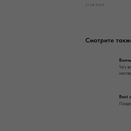
21.04.2025
Смотрите такж
Волчь
Тату в
мастер
Best 
Поздра