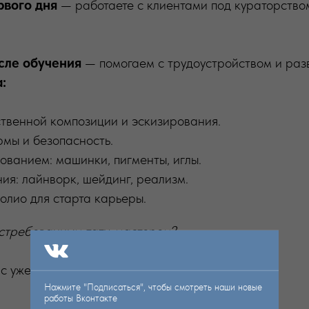
рвого дня
— работаете с клиентами под кураторство
сле обучения
— помогаем с трудоустройством и раз
:
твенной композиции и эскизирования.
мы и безопасность.
ованием: машинки, пигменты, иглы.
ия: лайнворк, шейдинг, реализм.
олио для старта карьеры.
остребованным тату-мастером?
рс уже сегодня по телефону +79138702820
Нажмите "Подписаться", чтобы смотреть наши новые
работы Вконтакте