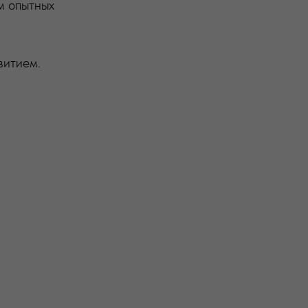
м опытных
витием.