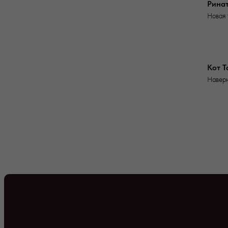
Рина
Новая 
Кот Т
Наверн