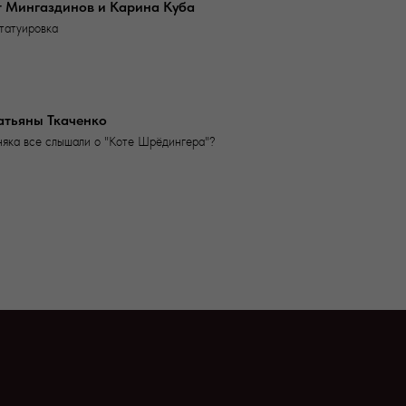
т Мингаздинов и Карина Куба
татуировка
атьяны Ткаченко
яка все слышали о "Коте Шрёдингера"?