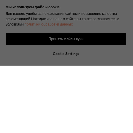
Мы используем файлы cookie.
Для вашего удобства пользования сайтом и повышение качества
рекомендаций Находясь на нашем сайте вы также соглашаетесь с
условиями
политики обработки данных
Принять файлы куки
Cookie Settings
.