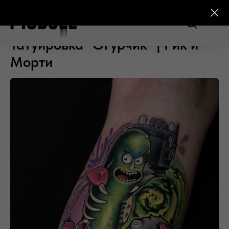
Татуировка "Огурчик" | Рик и
Морти